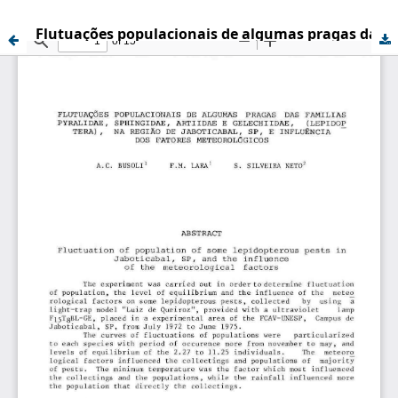
Flutuações populacionais de algumas pragas das familias Pyralidae, Sphingidae, Artiidae e Gelechiidae, (Lepidoptera), na região de Jaboticabal , SP, e influência dos fatores meteorológicos