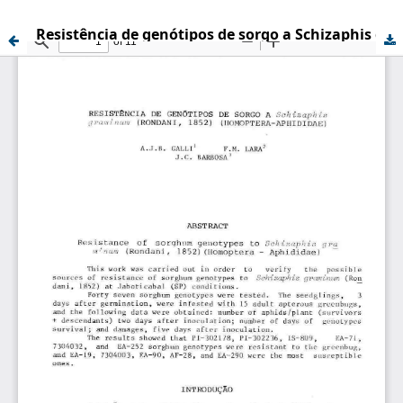
Resistência de genótipos de sorgo a Schizaphis graminum (Rondani, 1852) (Homoptera-Aphididae )