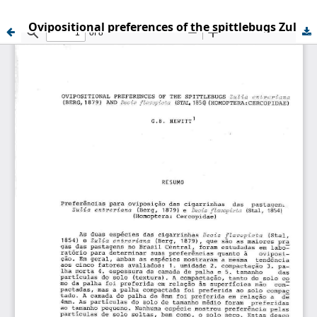
Ovipositional preferences of the spittlebugs Zulia entreriana (Berg, 1879) and Deois flavopicta (Stal 1854) (Homoptera: Cercopidae)