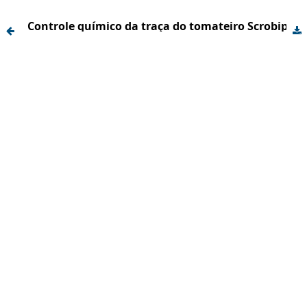
Controle químico da traça do tomateiro Scrobipapula absoluta (Meyrick, 1917) (Lepidoptera: Gelechiidae) no submédio São Francisco