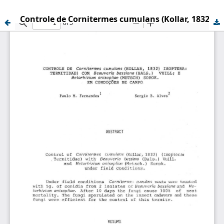
Controle de Cornitermes cumulans (Kollar, 1832) Isoptera: Termitidae) com Beauveria bassiana (Bals.) Vuill; e Metarhizium anisopliae (Metsch) Sorok. em condições de campo