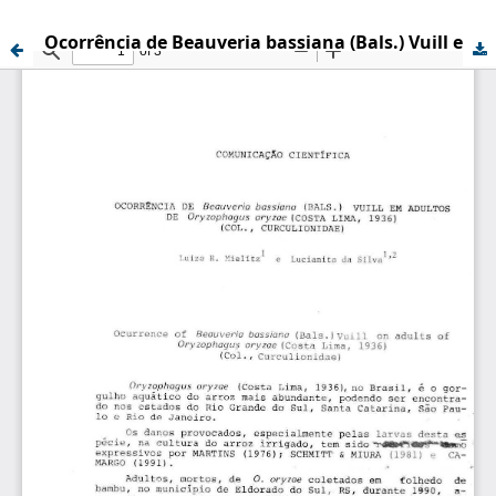
Ocorrência de Beauveria bassiana (Bals.) Vuill em adultos de Oryzophagus oryzae (Costa Lima, 1936) (Col., Curculionidae)