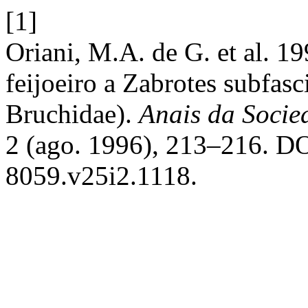
[1]
Oriani, M.A. de G. et al. 1
feijoeiro a Zabrotes subfasc
Bruchidae).
Anais da Socie
2 (ago. 1996), 213–216. DO
8059.v25i2.1118.