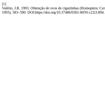
[1]
Valério, J.R. 1993. Obtenção de ovos de cigarrinhas (Homoptera: Ce
1993), 583–590. DOI:https://doi.org/10.37486/0301-8059.v22i3.894.