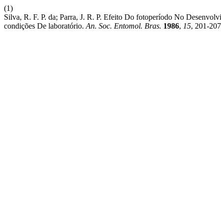
(1)
Silva, R. F. P. da; Parra, J. R. P. Efeito Do fotoperíodo No Desenv
condições De laboratório.
An. Soc. Entomol. Bras.
1986
,
15
, 201-207