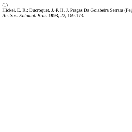
(1)
Hickel, E. R.; Ducroquet, J.-P. H. J. Pragas Da Goiabeira Serrara (Fe
An. Soc. Entomol. Bras.
1993
,
22
, 169-173.