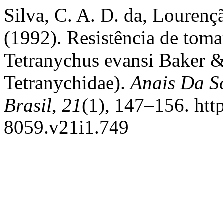
Silva, C. A. D. da, Lourençã
(1992). Resistência de toma
Tetranychus evansi Baker &
Tetranychidae).
Anais Da S
Brasil
,
21
(1), 147–156. htt
8059.v21i1.749