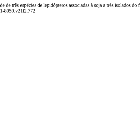
ade de três espécies de lepidópteros associadas à soja a três isolados 
301-8059.v21i2.772