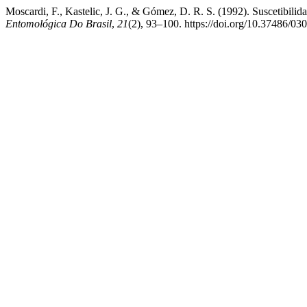
Moscardi, F., Kastelic, J. G., & Gómez, D. R. S. (1992). Suscetibilid
Entomológica Do Brasil
,
21
(2), 93–100. https://doi.org/10.37486/0