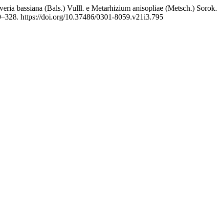
eria bassiana (Bals.) Vulll. e Metarhizium anisopliae (Metsch.) Sorok.
9–328. https://doi.org/10.37486/0301-8059.v21i3.795