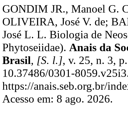
GONDIM JR., Manoel G. C.
OLIVEIRA, José V. de; B
José L. L. Biologia de Neo
Phytoseiidae).
Anais da So
Brasil
,
[S. l.]
, v. 25, n. 3,
10.37486/0301-8059.v25i3.
https://anais.seb.org.br/ind
Acesso em: 8 ago. 2026.