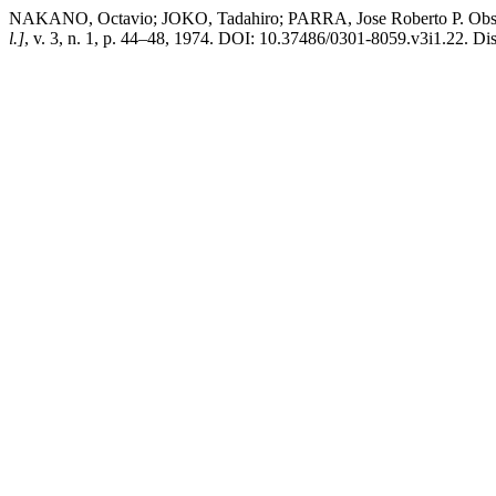
NAKANO, Octavio; JOKO, Tadahiro; PARRA, Jose Roberto P. Observa
l.]
, v. 3, n. 1, p. 44–48, 1974. DOI: 10.37486/0301-8059.v3i1.22. Dis