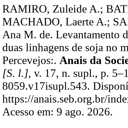
RAMIRO, Zuleide A.; BAT
MACHADO, Laerte A.; SAN
Ana M. de. Levantamento de
duas linhagens de soja no m
Percevejos:.
Anais da Soci
[S. l.]
, v. 17, n. supl., p. 
8059.v17isupl.543. Disponí
https://anais.seb.org.br/ind
Acesso em: 9 ago. 2026.