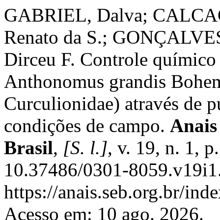
GABRIEL, Dalva; CALCA
Renato da S.; GONÇALVES
Dirceu F. Controle químico
Anthonomus grandis Bohem
Curculionidae) através de p
condições de campo.
Anais
Brasil
,
[S. l.]
, v. 19, n. 1,
10.37486/0301-8059.v19i1.
https://anais.seb.org.br/ind
Acesso em: 10 ago. 2026.