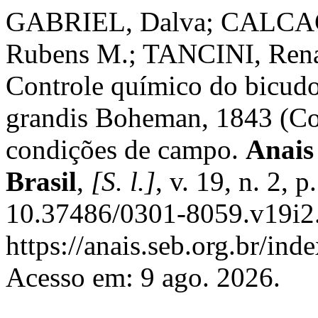
GABRIEL, Dalva; CALCA
Rubens M.; TANCINI, Ren
Controle químico do bicud
grandis Boheman, 1843 (Col
condições de campo.
Anais
Brasil
,
[S. l.]
, v. 19, n. 2,
10.37486/0301-8059.v19i2.
https://anais.seb.org.br/ind
Acesso em: 9 ago. 2026.