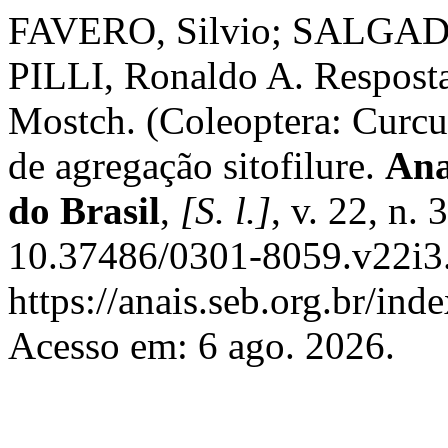
FAVERO, Silvio; SALGADO,
PILLI, Ronaldo A. Resposta 
Mostch. (Coleoptera: Curcul
de agregação sitofilure.
Ana
do Brasil
,
[S. l.]
, v. 22, n.
10.37486/0301-8059.v22i3.
https://anais.seb.org.br/ind
Acesso em: 6 ago. 2026.