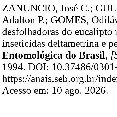
ZANUNCIO, José C.; GUED
Adalton P.; GOMES, Odilávi
desfolhadoras do eucalipto
inseticidas deltametrina e p
Entomológica do Brasil
,
[S
1994. DOI: 10.37486/0301-
https://anais.seb.org.br/ind
Acesso em: 10 ago. 2026.