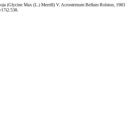
oja (Glycine Max (L.) Merrill) V. Acrosternum Bellum Rolston, 1983
v17i2.538.