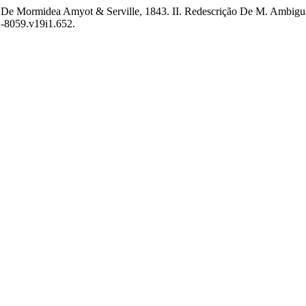
do De Mormidea Amyot & Serville, 1843. II. Redescrição De M. Ambigua
1-8059.v19i1.652.