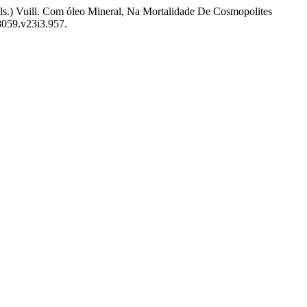
Bals.) Vuill. Com óleo Mineral, Na Mortalidade De Cosmopolites
8059.v23i3.957.