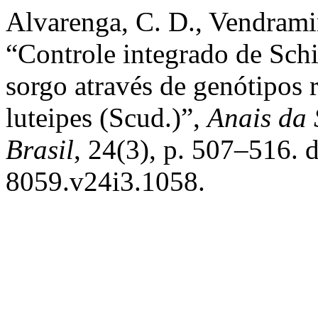
Alvarenga, C. D., Vendramim
“Controle integrado de Sc
sorgo através de genótipos 
luteipes (Scud.)”,
Anais da
Brasil
, 24(3), p. 507–516. 
8059.v24i3.1058.