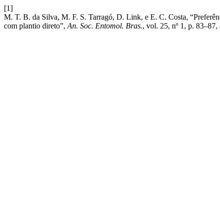
[1]
M. T. B. da Silva, M. F. S. Tarragó, D. Link, e E. C. Costa, “Preferê
com plantio direto”,
An. Soc. Entomol. Bras.
, vol. 25, nº 1, p. 83–87,