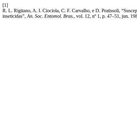
[1]
R. L. Rigitano, A. I. Ciociola, C. F. Carvalho, e D. Pratissoli, “Susce
inseticidas”,
An. Soc. Entomol. Bras.
, vol. 12, nº 1, p. 47–51, jun. 19