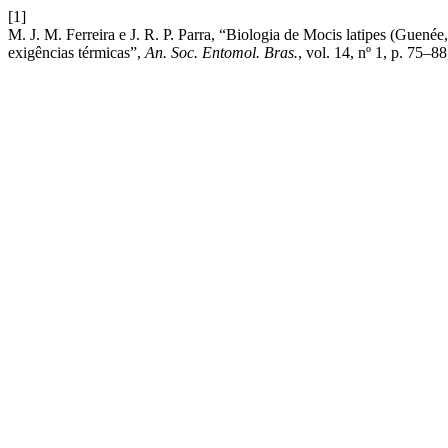
[1]
M. J. M. Ferreira e J. R. P. Parra, “Biologia de Mocis latipes (Guené
exigências térmicas”,
An. Soc. Entomol. Bras.
, vol. 14, nº 1, p. 75–88