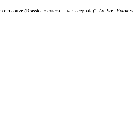
e) em couve (Brassica oleracea L. var. acephala)”,
An. Soc. Entomol.