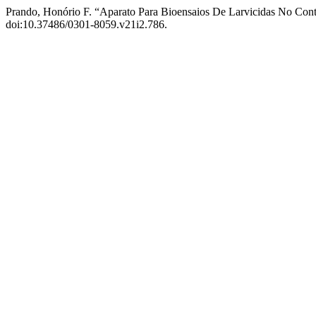
Prando, Honório F. “Aparato Para Bioensaios De Larvicidas No Contr
doi:10.37486/0301-8059.v21i2.786.