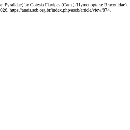
ra: Pyralidae) by Cotesia Flavipes (Cam.) (Hymenoptera: Braconidae),
6. https://anais.seb.org.br/index.php/aseb/article/view/874.