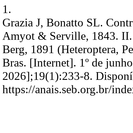
1.
Grazia J, Bonatto SL. Cont
Amyot & Serville, 1843. II
Berg, 1891 (Heteroptera, P
Bras. [Internet]. 1º de junh
2026];19(1):233-8. Disponí
https://anais.seb.org.br/ind