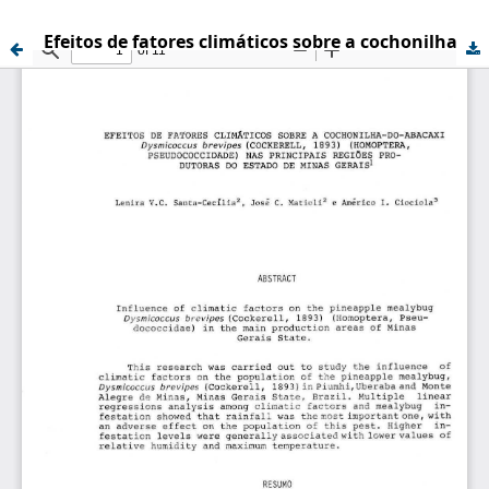
Efeitos de fatores climáticos sobre a cochonilha-do-abacaxi Dysmicoccus brevipes (Cockerell, 1893) (Homoptera, Pseudococcidae) nas principais regiões produtoras do estado de Minas Gerais