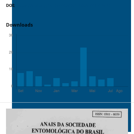
DOI:
https://doi.org/10.37486/0301-8059.v24i2.1026
Downloads