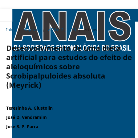
Início
/
Arquivos
/
v. 24 n. 2 (1995)
/
Artigos
Desenvolvimento de uma dieta
artificial para estudos do efeito de
aleloquímicos sobre
Scrobipalpuloides absoluta
(Meyrick)
Teresinha A. Giustolin
José D. Vendramim
José R. P. Parra