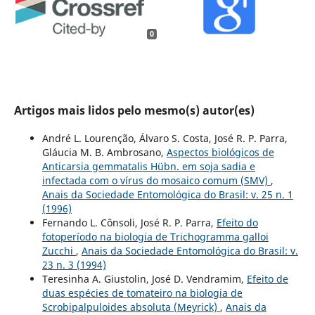
0
Artigos mais lidos pelo mesmo(s) autor(es)
André L. Lourenção, Álvaro S. Costa, José R. P. Parra,
Gláucia M. B. Ambrosano,
Aspectos biológicos de
Anticarsia gemmatalis Hübn. em soja sadia e
infectada com o vírus do mosaico comum (SMV)
,
Anais da Sociedade Entomológica do Brasil: v. 25 n. 1
(1996)
Fernando L. Cônsoli, José R. P. Parra,
Efeito do
fotoperíodo na biologia de Trichogramma galloi
Zucchi
,
Anais da Sociedade Entomológica do Brasil: v.
23 n. 3 (1994)
Teresinha A. Giustolin, José D. Vendramim,
Efeito de
duas espécies de tomateiro na biologia de
Scrobipalpuloides absoluta (Meyrick)
,
Anais da