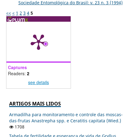
Sociedade Entomológica do Brasil: v. 23 n. 3 (1994)
<<
<
1
2
3
4
5
Captures
Readers:
2
see details
ARTIGOS MAIS LIDOS
Armadilha para monitoramento e controle das moscas-
das-frutas Anastrepha spp. e Ceratitis capitata (Wied.)
1708
Tabela de fertilidade e esperança de vida de Gryllus