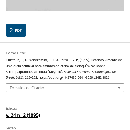
PDF
Como Citar
Giustolin, T. A., Vendramim, J. D., & Parra, J. R. P. (1995). Desenvolvimento de
uma dieta artificial para estudos do efeito de aleloquímicos sobre
Scrobipalpuloides absoluta (Meyrick).
Anais Da Sociedade Entomológica Do
Brasil
,
24
(2), 265–272. https://doi.org/10.37486/0301-8059.v24i2.1026
Fomatos de Citação
Edição
v. 24 n. 2 (1995)
Seção