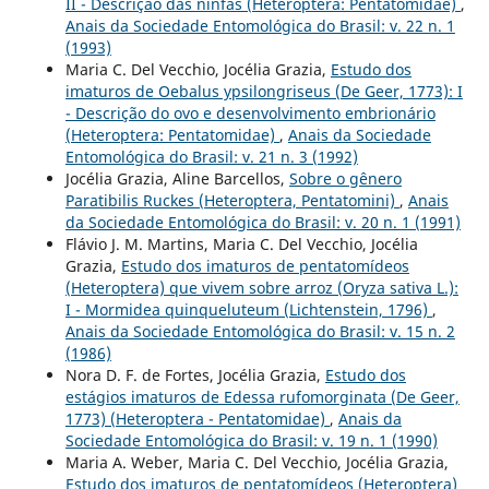
II - Descrição das ninfas (Heteroptera: Pentatomidae)
,
Anais da Sociedade Entomológica do Brasil: v. 22 n. 1
(1993)
Maria C. Del Vecchio, Jocélia Grazia,
Estudo dos
imaturos de Oebalus ypsilongriseus (De Geer, 1773): I
- Descrição do ovo e desenvolvimento embrionário
(Heteroptera: Pentatomidae)
,
Anais da Sociedade
Entomológica do Brasil: v. 21 n. 3 (1992)
Jocélia Grazia, Aline Barcellos,
Sobre o gênero
Paratibilis Ruckes (Heteroptera, Pentatomini)
,
Anais
da Sociedade Entomológica do Brasil: v. 20 n. 1 (1991)
Flávio J. M. Martins, Maria C. Del Vecchio, Jocélia
Grazia,
Estudo dos imaturos de pentatomídeos
(Heteroptera) que vivem sobre arroz (Oryza sativa L.):
I - Mormidea quinqueluteum (Lichtenstein, 1796)
,
Anais da Sociedade Entomológica do Brasil: v. 15 n. 2
(1986)
Nora D. F. de Fortes, Jocélia Grazia,
Estudo dos
estágios imaturos de Edessa rufomorginata (De Geer,
1773) (Heteroptera - Pentatomidae)
,
Anais da
Sociedade Entomológica do Brasil: v. 19 n. 1 (1990)
Maria A. Weber, Maria C. Del Vecchio, Jocélia Grazia,
Estudo dos imaturos de pentatomídeos (Heteroptera)