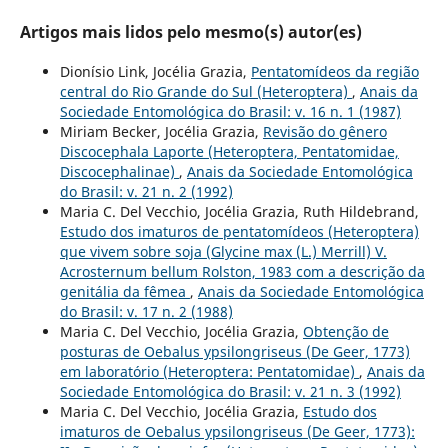
Artigos mais lidos pelo mesmo(s) autor(es)
Dionísio Link, Jocélia Grazia,
Pentatomídeos da região
central do Rio Grande do Sul (Heteroptera)
,
Anais da
Sociedade Entomológica do Brasil: v. 16 n. 1 (1987)
Miriam Becker, Jocélia Grazia,
Revisão do gênero
Discocephala Laporte (Heteroptera, Pentatomidae,
Discocephalinae)
,
Anais da Sociedade Entomológica
do Brasil: v. 21 n. 2 (1992)
Maria C. Del Vecchio, Jocélia Grazia, Ruth Hildebrand,
Estudo dos imaturos de pentatomídeos (Heteroptera)
que vivem sobre soja (Glycine max (L.) Merrill) V.
Acrosternum bellum Rolston, 1983 com a descrição da
genitália da fêmea
,
Anais da Sociedade Entomológica
do Brasil: v. 17 n. 2 (1988)
Maria C. Del Vecchio, Jocélia Grazia,
Obtenção de
posturas de Oebalus ypsilongriseus (De Geer, 1773)
em laboratório (Heteroptera: Pentatomidae)
,
Anais da
Sociedade Entomológica do Brasil: v. 21 n. 3 (1992)
Maria C. Del Vecchio, Jocélia Grazia,
Estudo dos
imaturos de Oebalus ypsilongriseus (De Geer, 1773):