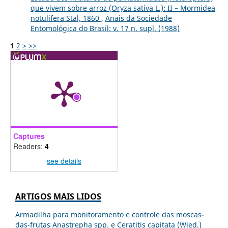
que vivem sobre arroz (Oryza sativa L.): II – Mormidea
notulifera Stal, 1860
,
Anais da Sociedade
Entomológica do Brasil: v. 17 n. supl. (1988)
1
2
>
>>
Captures
Readers:
4
see details
ARTIGOS MAIS LIDOS
Armadilha para monitoramento e controle das moscas-
das-frutas Anastrepha spp. e Ceratitis capitata (Wied.)