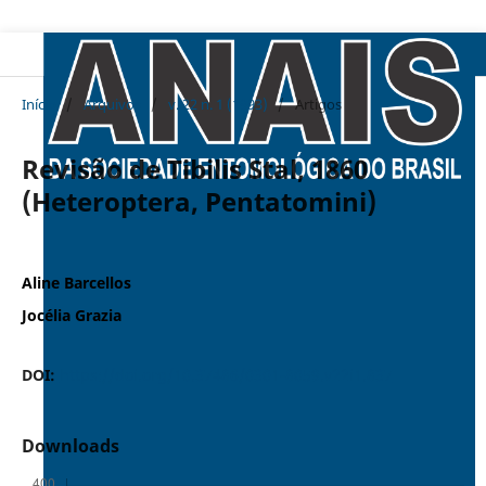
Início
/
Arquivos
/
v. 22 n. 1 (1993)
/
Artigos
Revisão de Tibilis Stal, 1860
(Heteroptera, Pentatomini)
Aline Barcellos
Jocélia Grazia
DOI:
https://doi.org/10.37486/0301-8059.v22i1.837
Downloads