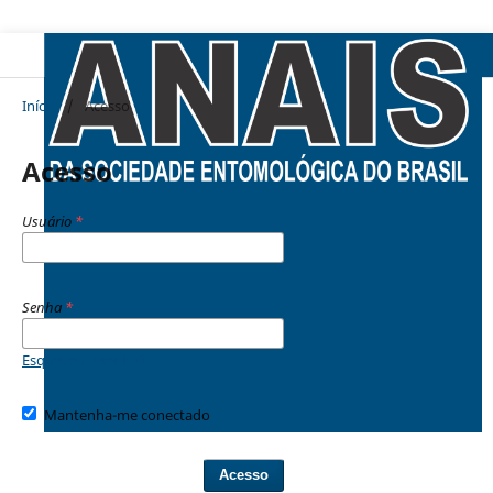
Início
/
Acesso
Acesso
Usuário
*
Senha
*
Esqueceu a senha?
Mantenha-me conectado
Acesso