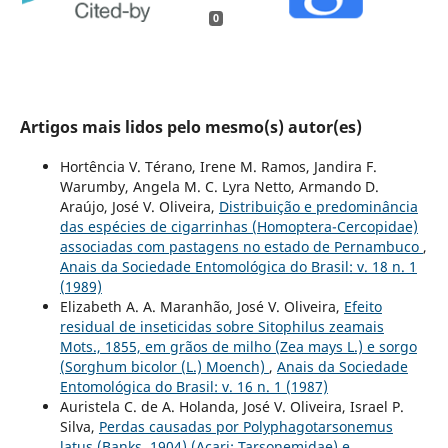
0
Artigos mais lidos pelo mesmo(s) autor(es)
Hortência V. Térano, Irene M. Ramos, Jandira F.
Warumby, Angela M. C. Lyra Netto, Armando D.
Araújo, José V. Oliveira,
Distribuição e predominância
das espécies de cigarrinhas (Homoptera-Cercopidae)
associadas com pastagens no estado de Pernambuco
,
Anais da Sociedade Entomológica do Brasil: v. 18 n. 1
(1989)
Elizabeth A. A. Maranhão, José V. Oliveira,
Efeito
residual de inseticidas sobre Sitophilus zeamais
Mots., 1855, em grãos de milho (Zea mays L.) e sorgo
(Sorghum bicolor (L.) Moench)
,
Anais da Sociedade
Entomológica do Brasil: v. 16 n. 1 (1987)
Auristela C. de A. Holanda, José V. Oliveira, Israel P.
Silva,
Perdas causadas por Polyphagotarsonemus
latus (Banks, 1904) (Acari: Tarsonemidae) e