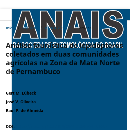
Início
/
Arquivos
/
v. 24 n. 2 (1995)
/
Artigos
Análise faunística de lepidópteros
coletados em duas comunidades
agrícolas na Zona da Mata Norte
de Pernambuco
Gert M. Lübeck
José V. Oliveira
Raul P. de Almeida
DOI:
https://doi.org/10.37486/0301-8059.v24i2.1037