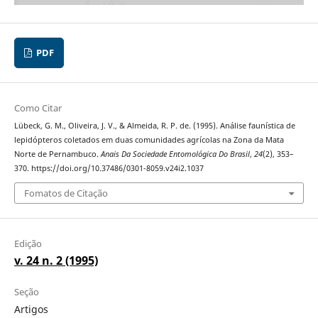
PDF
Como Citar
Lübeck, G. M., Oliveira, J. V., & Almeida, R. P. de. (1995). Análise faunística de
lepidópteros coletados em duas comunidades agrícolas na Zona da Mata
Norte de Pernambuco.
Anais Da Sociedade Entomológica Do Brasil
,
24
(2), 353–
370. https://doi.org/10.37486/0301-8059.v24i2.1037
Fomatos de Citação
Edição
v. 24 n. 2 (1995)
Seção
Artigos