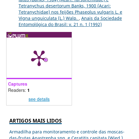
Tetranychus desertorum Banks, 1900 (Acari:
Tetranychidae) nos feijões Phaseolus vulgaris L. e
Vigna unguiculata (L.) Walp.
,
Anais da Sociedade
Entomológica do Brasil: v. 21 n. 1 (1992)
Captures
Readers:
1
see details
ARTIGOS MAIS LIDOS
Armadilha para monitoramento e controle das moscas-
das-frutas Anastrepha spp. e Ceratitis capitata (Wied.)