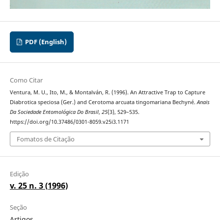
PDF (English)
Como Citar
Ventura, M. U., Ito, M., & Montalván, R. (1996). An Attractive Trap to Capture
Diabrotica speciosa (Ger.) and Cerotoma arcuata tingomariana Bechyné.
Anais
Da Sociedade Entomológica Do Brasil
,
25
(3), 529–535.
https://doi.org/10.37486/0301-8059.v25i3.1171
Fomatos de Citação
Edição
v. 25 n. 3 (1996)
Seção
Artigos