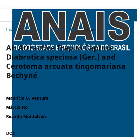
Início
/
Arquivos
/
v. 25 n. 3 (1996)
/
Artigos
An Attractive Trap to Capture
Diabrotica speciosa (Ger.) and
Cerotoma arcuata tingomariana
Bechyné
Maurício U. Ventura
Márcio Ito
Ricardo Montalván
DOI:
https://doi.org/10.37486/0301-8059.v25i3.1171