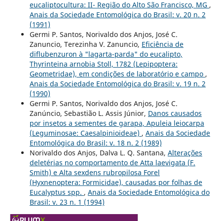
eucaliptocultura: II- Região do Alto São Francisco, MG
,
Anais da Sociedade Entomológica do Brasil: v. 20 n. 2
(1991)
Germi P. Santos, Norivaldo dos Anjos, José C.
Zanuncio, Terezinha V. Zanuncio,
Eficiência de
diflubenzuron à "lagarta-parda" do eucalipto,
Thyrinteina arnobia Stoll, 1782 (Lepipoptera:
Geometridae), em condições de laboratório e campo
,
Anais da Sociedade Entomológica do Brasil: v. 19 n. 2
(1990)
Germi P. Santos, Norivaldo dos Anjos, José C.
Zanúncio, Sebastião L. Assis Júnior,
Danos causados
por insetos a sementes de garapa, Apuleia leiocarpa
(Leguminosae: Caesalpinioideae)
,
Anais da Sociedade
Entomológica do Brasil: v. 18 n. 2 (1989)
Norivaldo dos Anjos, Dalva L. Q. Santana,
Alterações
deletérias no comportamento de Atta laevigata (F.
Smith) e Alta sexdens rubropilosa Forel
(Hyxnenoptera: Formicidae), causadas por folhas de
Eucalyptus spp.
,
Anais da Sociedade Entomológica do
Brasil: v. 23 n. 1 (1994)