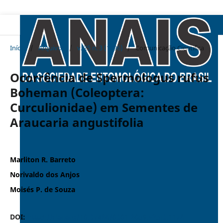
Início
/
Arquivos
/
v. 25 n. 3 (1996)
/
Comunicação Cientifica
Ocorrência de Spermologus rufus
Boheman (Coleoptera:
Curculionidae) em Sementes de
Araucaria angustifolia
Marliton R. Barreto
Norivaldo dos Anjos
Moisés P. de Souza
DOI:
https://doi.org/10.37486/0301-8059.v25i3.1178