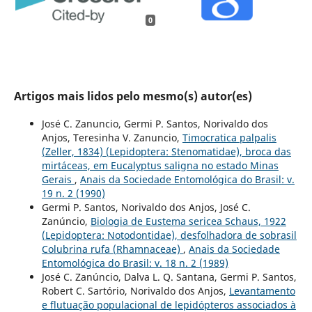
0
Artigos mais lidos pelo mesmo(s) autor(es)
José C. Zanuncio, Germi P. Santos, Norivaldo dos
Anjos, Teresinha V. Zanuncio,
Timocratica palpalis
(Zeller, 1834) (Lepidoptera: Stenomatidae), broca das
mirtáceas, em Eucalyptus saligna no estado Minas
Gerais
,
Anais da Sociedade Entomológica do Brasil: v.
19 n. 2 (1990)
Germi P. Santos, Norivaldo dos Anjos, José C.
Zanúncio,
Biologia de Eustema sericea Schaus, 1922
(Lepidoptera: Notodontidae), desfolhadora de sobrasil
Colubrina rufa (Rhamnaceae)
,
Anais da Sociedade
Entomológica do Brasil: v. 18 n. 2 (1989)
José C. Zanúncio, Dalva L. Q. Santana, Germi P. Santos,
Robert C. Sartório, Norivaldo dos Anjos,
Levantamento
e flutuação populacional de lepidópteros associados à