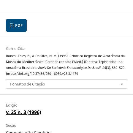
PDF
Como Citar
Ronchi-Teles, B., & Da Silva, N. M. (1996). Primeiro Registro de Ocorrência da
Mosca-do-Mediterrâneo, Ceratitis capitata (Wied.) (Diptera: Tephritidae) na
Amazônia Brasileira.
Anais Da Sociedade Entomológica Do Brasil
,
25
(3), 569–570.
https://doi.org/10.37486/0301-8059.v25i3.1179
Fomatos de Citação
Edição
v. 25 n. 3 (1996)
Seção
Comunicação Cientifica