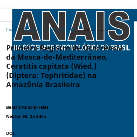
Início
/
Arquivos
/
v. 25 n. 3 (1996)
/
Comunicação Cientifica
Primeiro Registro de Ocorrência
da Mosca-do-Mediterrâneo,
Ceratitis capitata (Wied.)
(Diptera: Tephritidae) na
Amazônia Brasileira
Beatriz Ronchi-Teles
Neliton M. Da Silva
DOI:
https://doi.org/10.37486/0301-8059.v25i3.1179