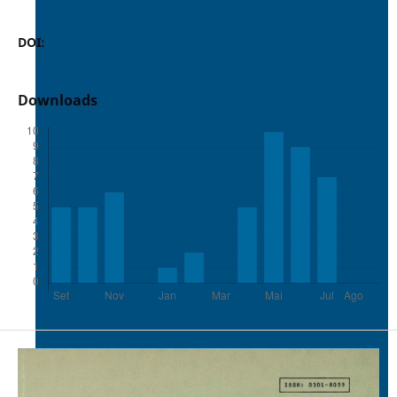
DOI:
https://doi.org/10.37486/0301-8059.v9i1.204
Downloads