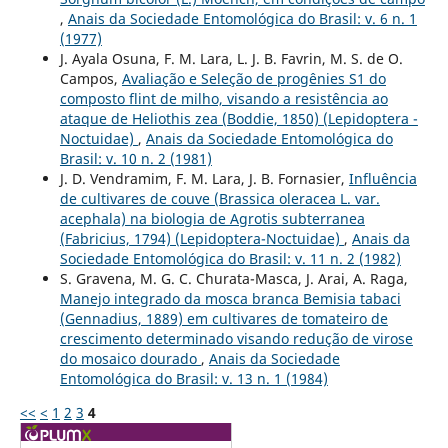
,
Anais da Sociedade Entomológica do Brasil: v. 6 n. 1
(1977)
J. Ayala Osuna, F. M. Lara, L. J. B. Favrin, M. S. de O.
Campos,
Avaliação e Seleção de progênies S1 do
composto flint de milho, visando a resistência ao
ataque de Heliothis zea (Boddie, 1850) (Lepidoptera -
Noctuidae)
,
Anais da Sociedade Entomológica do
Brasil: v. 10 n. 2 (1981)
J. D. Vendramim, F. M. Lara, J. B. Fornasier,
Influência
de cultivares de couve (Brassica oleracea L. var.
acephala) na biologia de Agrotis subterranea
(Fabricius, 1794) (Lepidoptera-Noctuidae)
,
Anais da
Sociedade Entomológica do Brasil: v. 11 n. 2 (1982)
S. Gravena, M. G. C. Churata-Masca, J. Arai, A. Raga,
Manejo integrado da mosca branca Bemisia tabaci
(Gennadius, 1889) em cultivares de tomateiro de
crescimento determinado visando redução de virose
do mosaico dourado
,
Anais da Sociedade
Entomológica do Brasil: v. 13 n. 1 (1984)
<<
<
1
2
3
4