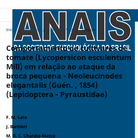
Início
/
Arquivos
/
v. 9 n. 1 (1980)
/
Artigos
Comportamento de cultivares de
tomate (Lycopersicon esculentum
Mill) em relação ao ataque da
broca pequena - Neoleucinodes
elegantalis (Guén. , 1854)
(Lepidoptera - Pyraustidae)
F. M. Lara
J. Barbieri
M. G. C. Churata-Masca