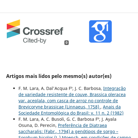
0
Artigos mais lidos pelo mesmo(s) autor(es)
F. M. Lara, A. Dal'Acqua Fº, J. C. Barbosa,
Integração
de variedade resistente de couve, Brassica oleracea
var. aceplala, com casca de arroz no controle de
Brevicoryne brassicae (Linnaeus, 1758)
,
Anais da
Sociedade Entomológica do Brasil: v. 11 n. 2 (1982)
F. M. Lara, A. C. Busoli, G. C. Barbosa Fº, J. Ayala
Osuna, D. Perecin,
Preferência de Diatraea
saccharalis: (Fabr., 1794) a genótipos de sorgo –
Sorghum bicolor (L.) Moench, em condições de campo