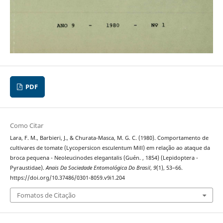
PDF
Como Citar
Lara, F. M., Barbieri, J., & Churata-Masca, M. G. C. (1980). Comportamento de
cultivares de tomate (Lycopersicon esculentum Mill) em relação ao ataque da
broca pequena - Neoleucinodes elegantalis (Guén. , 1854) (Lepidoptera -
Pyraustidae).
Anais Da Sociedade Entomológica Do Brasil
,
9
(1), 53–66.
https://doi.org/10.37486/0301-8059.v9i1.204
Fomatos de Citação