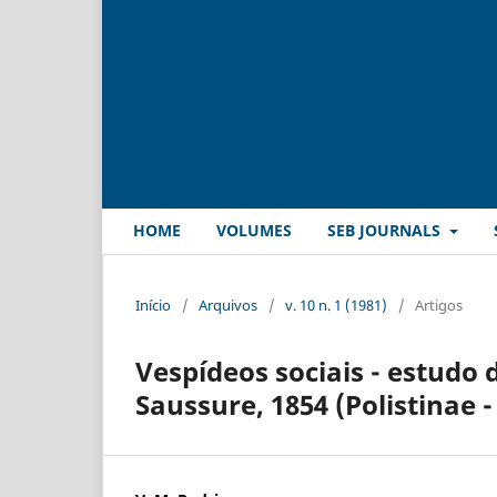
HOME
VOLUMES
SEB JOURNALS
Início
/
Arquivos
/
v. 10 n. 1 (1981)
/
Artigos
Vespídeos sociais - estudo 
Saussure, 1854 (Polistinae -