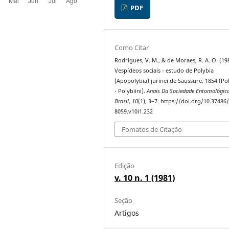
PDF
Como Citar
Rodrigues, V. M., & de Moraes, R. A. O. (19
Vespídeos sociais - estudo de Polybia
(Apopolybia) jurinei de Saussure, 1854 (Pol
- Polybiini).
Anais Da Sociedade Entomológic
Brasil
,
10
(1), 3–7. https://doi.org/10.37486
8059.v10i1.232
Fomatos de Citação
Edição
v. 10 n. 1 (1981)
Seção
Artigos