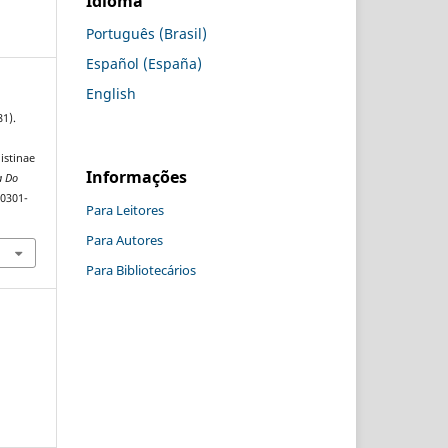
Idioma
Português (Brasil)
Español (España)
English
81).
istinae
Informações
a Do
/0301-
Para Leitores
Para Autores
Para Bibliotecários