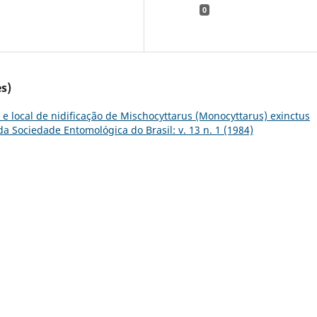
0
s)
 e local de nidificação de Mischocyttarus (Monocyttarus) exinctus
da Sociedade Entomológica do Brasil: v. 13 n. 1 (1984)