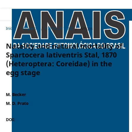
Início
/
Arquivos
/
v. 11 n. 2 (1982)
/
Artigos
Natality and natural mortality of
Spartocera lativentris Stal, 1870
(Heteroptera: Coreidae) in the
egg stage
M. Becker
M. D. Prato
DOI:
https://doi.org/10.37486/0301-8059.v11i2.288