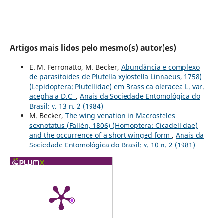
Artigos mais lidos pelo mesmo(s) autor(es)
E. M. Ferronatto, M. Becker,
Abundância e complexo
de parasitoides de Plutella xylostella Linnaeus, 1758)
(Lepidoptera: Plutellidae) em Brassica oleracea L. var.
acephala D.C.
,
Anais da Sociedade Entomológica do
Brasil: v. 13 n. 2 (1984)
M. Becker,
The wing venation in Macrosteles
sexnotatus (Fallén, 1806) (Homoptera: Cicadellidae)
and the occurrence of a short winged form
,
Anais da
Sociedade Entomológica do Brasil: v. 10 n. 2 (1981)