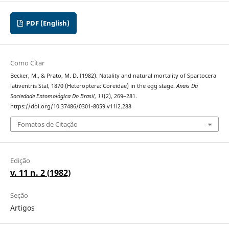
PDF (English)
Como Citar
Becker, M., & Prato, M. D. (1982). Natality and natural mortality of Spartocera
lativentris Stal, 1870 (Heteroptera: Coreidae) in the egg stage.
Anais Da
Sociedade Entomológica Do Brasil
,
11
(2), 269–281.
https://doi.org/10.37486/0301-8059.v11i2.288
Fomatos de Citação
Edição
v. 11 n. 2 (1982)
Seção
Artigos