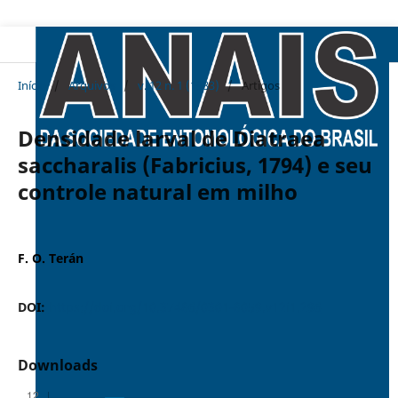
Início
/
Arquivos
/
v. 12 n. 1 (1983)
/
Artigos
Densidade larval de Diatraea
saccharalis (Fabricius, 1794) e seu
controle natural em milho
F. O. Terán
DOI:
https://doi.org/10.37486/0301-8059.v12i1.296
Downloads