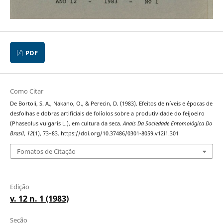
PDF
Como Citar
De Bortoli, S. A., Nakano, O., & Perecin, D. (1983). Efeitos de níveis e épocas de
desfolhas e dobras artificiais de folíolos sobre a produtividade do feijoeiro
(Phaseolus vulgaris L.), em cultura da seca.
Anais Da Sociedade Entomológica Do
Brasil
,
12
(1), 73–83. https://doi.org/10.37486/0301-8059.v12i1.301
Fomatos de Citação
Edição
v. 12 n. 1 (1983)
Seção