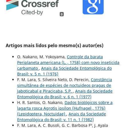
0
Artigos mais lidos pelo mesmo(s) autor(es)
O. Nakano, M. Yokoyama,
Controle da barata
Periplaneta americana (L. , 1758) com novo inseticida
carbamato
,
Anais da Sociedade Entomológica do
Brasil: v. 5 n. 1 (1976)
F. M. Lara, S. Silveira Neto, D. Perecin,
Constância
simultânea de espécies de noctuideos pragas de
Jaboticabal e Piracicaba, S.P.
,
Anais da Sociedade
Entomológica do Brasil: v. 6 n. 1 (1977)
H. R. Santos, O. Nakano,
Dados biológicos sobre a
lagarta rosca Agrotis ipsilon (Hufnagel , 1776)
(Lepidoptera, Noctuidae)
,
Anais da Sociedade
Entomológica do Brasil: v. 11 n. 1 (1982)
F. M. Lara, A. C. Busoli, G. C. Barbosa Fº, J. Ayala