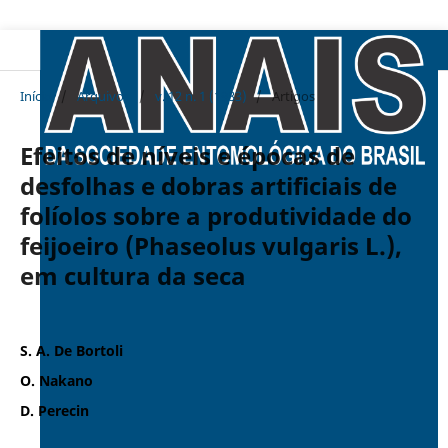
Início
/
Arquivos
/
v. 12 n. 1 (1983)
/
Artigos
Efeitos de níveis e épocas de
desfolhas e dobras artificiais de
folíolos sobre a produtividade do
feijoeiro (Phaseolus vulgaris L.),
em cultura da seca
S. A. De Bortoli
O. Nakano
D. Perecin