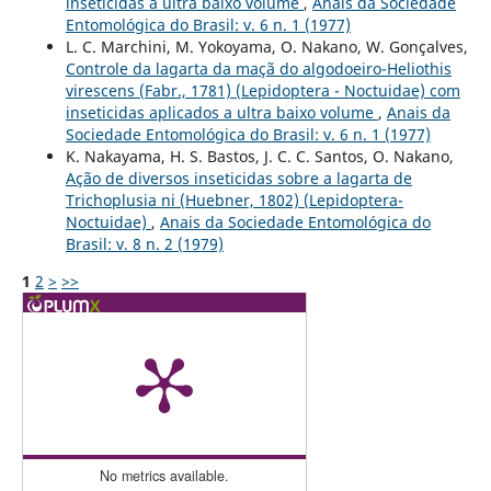
inseticidas a ultra baixo volume
,
Anais da Sociedade
Entomológica do Brasil: v. 6 n. 1 (1977)
L. C. Marchini, M. Yokoyama, O. Nakano, W. Gonçalves,
Controle da lagarta da maçã do algodoeiro-Heliothis
virescens (Fabr., 1781) (Lepidoptera - Noctuidae) com
inseticidas aplicados a ultra baixo volume
,
Anais da
Sociedade Entomológica do Brasil: v. 6 n. 1 (1977)
K. Nakayama, H. S. Bastos, J. C. C. Santos, O. Nakano,
Ação de diversos inseticidas sobre a lagarta de
Trichoplusia ni (Huebner, 1802) (Lepidoptera-
Noctuidae)
,
Anais da Sociedade Entomológica do
Brasil: v. 8 n. 2 (1979)
1
2
>
>>
No metrics available.