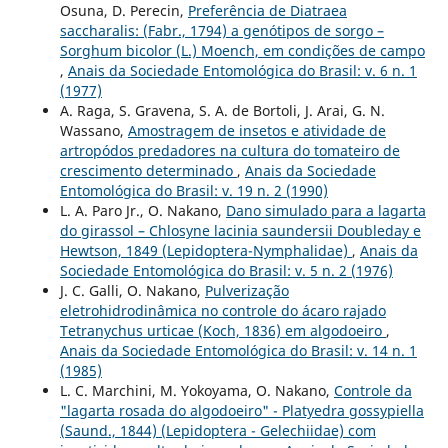
Osuna, D. Perecin,
Preferência de Diatraea
saccharalis: (Fabr., 1794) a genótipos de sorgo –
Sorghum bicolor (L.) Moench, em condições de campo
,
Anais da Sociedade Entomológica do Brasil: v. 6 n. 1
(1977)
A. Raga, S. Gravena, S. A. de Bortoli, J. Arai, G. N.
Wassano,
Amostragem de insetos e atividade de
artropódos predadores na cultura do tomateiro de
crescimento determinado
,
Anais da Sociedade
Entomológica do Brasil: v. 19 n. 2 (1990)
L. A. Paro Jr., O. Nakano,
Dano simulado para a lagarta
do girassol – Chlosyne lacinia saundersii Doubleday e
Hewtson, 1849 (Lepidoptera-Nymphalidae)
,
Anais da
Sociedade Entomológica do Brasil: v. 5 n. 2 (1976)
J. C. Galli, O. Nakano,
Pulverização
eletrohidrodinâmica no controle do ácaro rajado
Tetranychus urticae (Koch, 1836) em algodoeiro
,
Anais da Sociedade Entomológica do Brasil: v. 14 n. 1
(1985)
L. C. Marchini, M. Yokoyama, O. Nakano,
Controle da
"lagarta rosada do algodoeiro" - Platyedra gossypiella
(Saund., 1844) (Lepidoptera - Gelechiidae) com