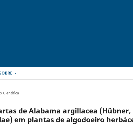
SOBRE
 Cientifica
gartas de Alabama argillacea (Hübner,
dae) em plantas de algodoeiro herbác