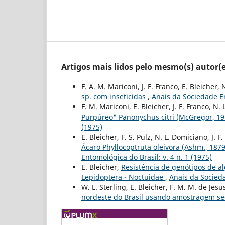
Artigos mais lidos pelo mesmo(s) autor(e
F. A. M. Mariconi, J. F. Franco, E. Bleicher, 
sp. com inseticidas
,
Anais da Sociedade En
F. M. Mariconi, E. Bleicher, J. F. Franco, N.
Purpúreo" Panonychus citri (McGregor, 19
(1975)
E. Bleicher, F. S. Pulz, N. L. Domiciano, J. F
Ácaro Phyllocoptruta oleivora (Ashm., 187
Entomológica do Brasil: v. 4 n. 1 (1975)
E. Bleicher,
Resistência de genótipos de a
Lepidoptera - Noctuidae
,
Anais da Socieda
W. L. Sterling, E. Bleicher, F. M. M. de Jesu
nordeste do Brasil usando amostragem s