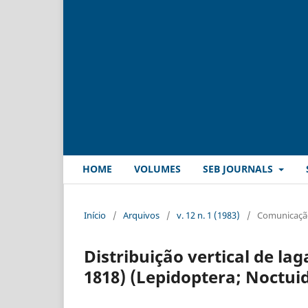
HOME
VOLUMES
SEB JOURNALS
Início
/
Arquivos
/
v. 12 n. 1 (1983)
/
Comunicação
Distribuição vertical de la
1818) (Lepidoptera; Noctui