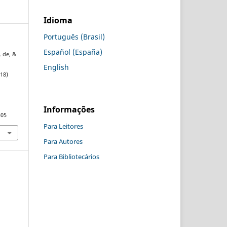
Idioma
Português (Brasil)
Español (España)
. de, &
English
818)
Informações
305
Para Leitores
Para Autores
Para Bibliotecários