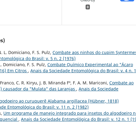
0
s)
N. L. Domiciano, F. S. Pulz,
Combate aos ninhos do cupim Synterme
tomológica do Brasil: v. 5 n. 2 (1976)
 L. Domiciano, F. S. Pulz,
Combate Químico Experimental ao "Ácaro
16) Em Citros
,
Anais da Sociedade Entomológica do Brasil: v. 4 n. 
. Franco, C. R. Kiryu, J. B. Miranda Fº, F. A. M. Mariconi,
Combate ao
9) causador da "Mulata" das Laranjas
,
Anais da Sociedade
lgodoeiro ao curuquerê Alabama argillacea (Hübner, 1818)
de Entomológica do Brasil: v. 11 n. 2 (1982)
s,
Um programa de manejo integrado para insetos do algodoeiro n
equencial
,
Anais da Sociedade Entomológica do Brasil: v. 12 n. 1 (1