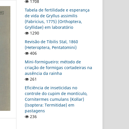
1708
Tabela de fertilidade e esperança
de vida de Gryllus assimilis
(Fabricius, 1775) (Orthoptera,
Gryllidae) em laboratório
1290
Revisão de Tibilis Stal, 1860
(Heteroptera, Pentatomini)
406
Mini-formigueiro: método de
criação de formigas cortadeiras na
ausência da rainha
261
Eficiência de inseticidas no
controle do cupim de montículo,
Cornitermes cumulans (Kollar)
(Isoptera: Termitidae) em
pastagens
236