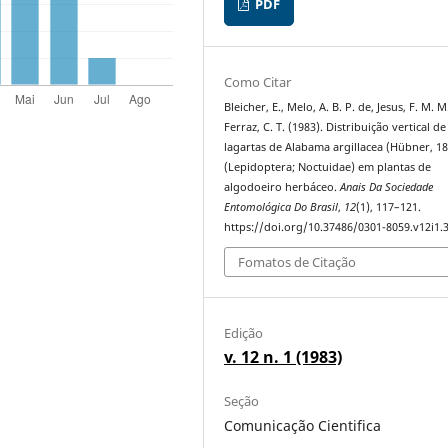
PDF
Como Citar
Bleicher, E., Melo, A. B. P. de, Jesus, F. M. M
Ferraz, C. T. (1983). Distribuição vertical de
lagartas de Alabama argillacea (Hübner, 1
(Lepidoptera; Noctuidae) em plantas de
algodoeiro herbáceo.
Anais Da Sociedade
Entomológica Do Brasil
,
12
(1), 117–121.
https://doi.org/10.37486/0301-8059.v12i1.
Fomatos de Citação
Edição
v. 12 n. 1 (1983)
Seção
Comunicação Cientifica