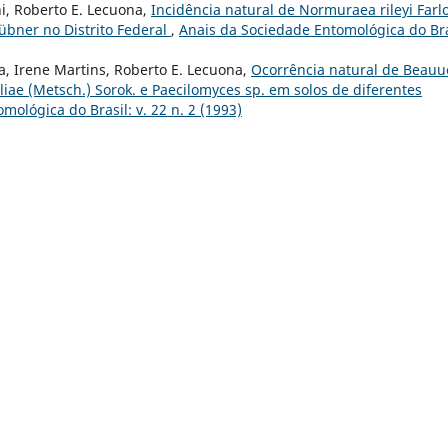
ni, Roberto E. Lecuona,
Incidência natural de Normuraea rileyi Farl
bner no Distrito Federal
,
Anais da Sociedade Entomológica do Bra
a, Irene Martins, Roberto E. Lecuona,
Ocorrência natural de Beauu
pliae (Metsch.) Sorok. e Paecilomyces sp. em solos de diferentes
mológica do Brasil: v. 22 n. 2 (1993)