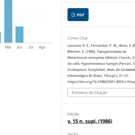
PDF
Como Citar
Lecuona, R. E., Fernandes, P. M., Alves, S. B
Bleicher, E. (1986). Patogenicidade de
Metarhizium anisopliae (Metsch.) Sorok., à
do-café, Hypothenemus hampei (Ferrari, 1
(Coleoptera: Scolytidae).
Anais Da Sociedad
Entomológica Do Brasil
,
15
(supl.), 21–27.
https://doi.org/10.37486/0301-8059.v15isu
Fomatos de Citação
Edição
v. 15 n. supl. (1986)
Seção