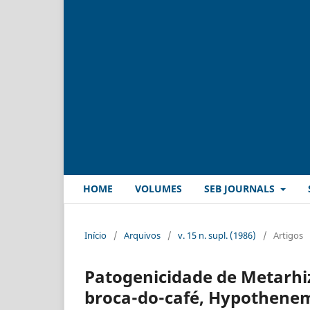
HOME
VOLUMES
SEB JOURNALS
Início
/
Arquivos
/
v. 15 n. supl. (1986)
/
Artigos
Patogenicidade de Metarhiz
broca-do-café, Hypothenemu