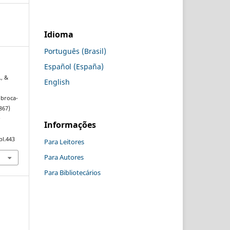
Idioma
Português (Brasil)
Español (España)
., &
English
 broca-
867)
e
Informações
pl.443
Para Leitores
Para Autores
Para Bibliotecários