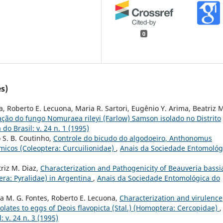
0
s)
a, Roberto E. Lecuona, Maria R. Sartori, Eugênio Y. Arima, Beatriz 
ção do fungo Nomuraea rileyi (Farlow) Samson isolado no Distrito
o Brasil: v. 24 n. 1 (1995)
 S. B. Coutinho,
Controle do bicudo do algodoeiro, Anthonomus
icos (Coleoptera: Curcuilionidae)
,
Anais da Sociedade Entomológ
riz M. Diaz,
Characterization and Pathogenicity of Beauveria bass
tera: Pyralidae) in Argentina
,
Anais da Sociedade Entomológica do
na M. G. Fontes, Roberto E. Lecuona,
Characterization and virulence
olates to eggs of Deois flavopicta (Stal.) (Homoptera: Cercopidae)
,
 v. 24 n. 3 (1995)