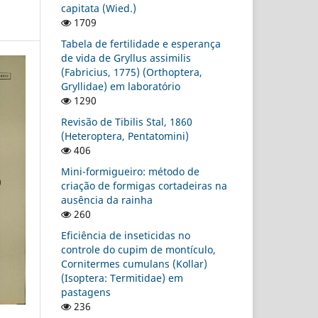
capitata (Wied.)
1709
Tabela de fertilidade e esperança
de vida de Gryllus assimilis
(Fabricius, 1775) (Orthoptera,
Gryllidae) em laboratório
1290
Revisão de Tibilis Stal, 1860
(Heteroptera, Pentatomini)
406
Mini-formigueiro: método de
criação de formigas cortadeiras na
ausência da rainha
260
Eficiência de inseticidas no
controle do cupim de montículo,
Cornitermes cumulans (Kollar)
(Isoptera: Termitidae) em
pastagens
236