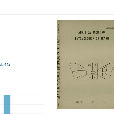
l..443