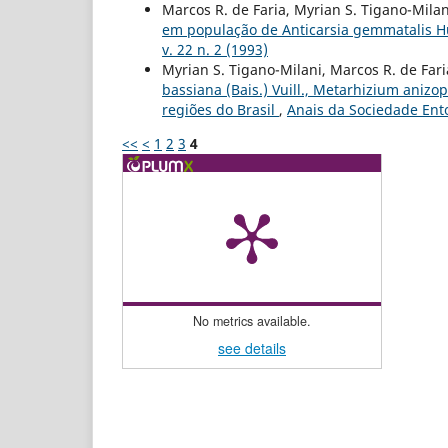
Marcos R. de Faria, Myrian S. Tigano-Mila
em população de Anticarsia gemmatalis Hü
v. 22 n. 2 (1993)
Myrian S. Tigano-Milani, Marcos R. de Fari
bassiana (Bais.) Vuill., Metarhizium anizo
regiões do Brasil
,
Anais da Sociedade Ento
<<
<
1
2
3
4
No metrics available.
see details