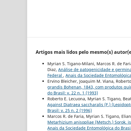
Artigos mais lidos pelo mesmo(s) autor(e
Myrian S. Tigano-Milani, Marcos R. de Fari
Diaz,
Análise de patogenicidade e germina
Federal
,
Anais da Sociedade Entomológica d
Ervino Bleicher, Joaquim M. Viana, Roberto
grandis Bohenan, 1843, com produtos quím
do Brasil: v. 22 n. 1 (1993)
Roberto E. Lecuona, Myrian S. Tigano, Beat
Against Diatraea saccharalis (F.) (Lepidop
Brasil: v. 25 n. 2 (1996)
Marcos R. de Faria, Myrian S. Tigano, Elia
Metarhizium anisopliae (Metsch.) Sorok. is
Anais da Sociedade Entomológica do Brasil: