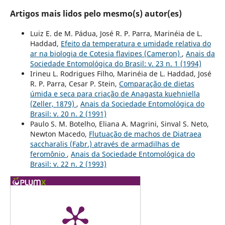
Artigos mais lidos pelo mesmo(s) autor(es)
Luiz E. de M. Pádua, José R. P. Parra, Marinéia de L.
Haddad,
Efeito da temperatura e umidade relativa do
ar na biologia de Cotesia flavipes (Cameron)
,
Anais da
Sociedade Entomológica do Brasil: v. 23 n. 1 (1994)
Irineu L. Rodrigues Filho, Marinéia de L. Haddad, José
R. P. Parra, Cesar P. Stein,
Comparação de dietas
úmida e seca para criação de Anagasta kuehniella
(Zeller, 1879)
,
Anais da Sociedade Entomológica do
Brasil: v. 20 n. 2 (1991)
Paulo S. M. Botelho, Eliana A. Magrini, Sinval S. Neto,
Newton Macedo,
Flutuação de machos de Diatraea
saccharalis (Fabr.) através de armadilhas de
feromônio
,
Anais da Sociedade Entomológica do
Brasil: v. 22 n. 2 (1993)