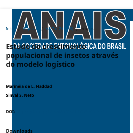
Início
/
Arquivos
/
v. 17 n. 2 (1988)
/
Artigos
Estudo do crescimento
populacional de insetos através
do modelo logístico
Marinéia de L. Haddad
Sinval S. Neto
DOI:
https://doi.org/10.37486/0301-8059.v17i2.537
Downloads