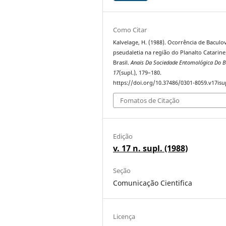
Como Citar
Kalvelage, H. (1988). Ocorrência de Baculo
pseudaletia na região do Planalto Catarine
Brasil.
Anais Da Sociedade Entomológica Do B
17
(supl.), 179–180.
https://doi.org/10.37486/0301-8059.v17isu
Fomatos de Citação
Edição
v. 17 n. supl. (1988)
Seção
Comunicação Cientifica
Licença