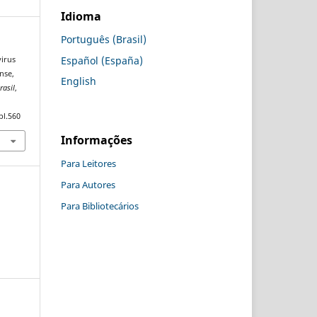
Idioma
Português (Brasil)
Español (España)
virus
nse,
English
rasil
,
pl.560
Informações
Para Leitores
Para Autores
Para Bibliotecários