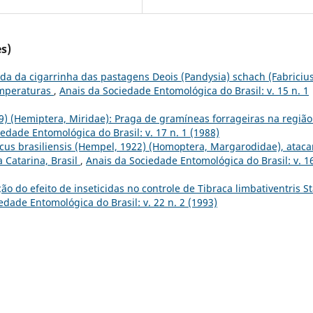
s)
ida da cigarrinha das pastagens Deois (Pandysia) schach (Fabricius
emperaturas
,
Anais da Sociedade Entomológica do Brasil: v. 15 n. 1
859) (Hemiptera, Miridae): Praga de gramíneas forrageiras na região
edade Entomológica do Brasil: v. 17 n. 1 (1988)
cus brasiliensis (Hempel, 1922) (Homoptera, Margarodidae), atac
a Catarina, Brasil
,
Anais da Sociedade Entomológica do Brasil: v. 16
ção do efeito de inseticidas no controle de Tibraca limbativentris St
edade Entomológica do Brasil: v. 22 n. 2 (1993)