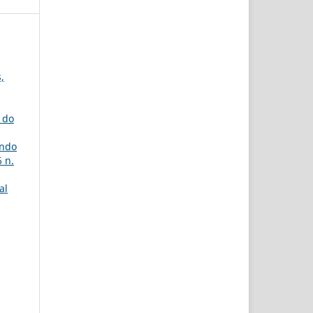
,
 do
ando
 n.
al