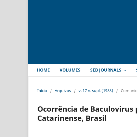
HOME
VOLUMES
SEB JOURNALS
Início
/
Arquivos
/
v. 17 n. supl. (1988)
/
Comunica
Ocorrência de Baculovirus 
Catarinense, Brasil