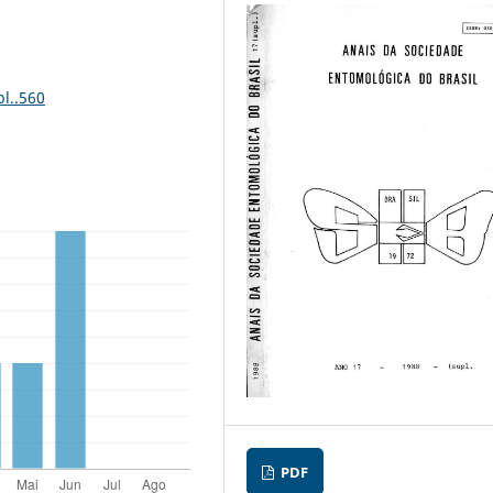
l..560
PDF