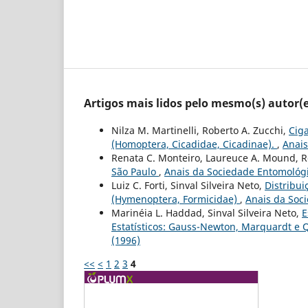
Artigos mais lidos pelo mesmo(s) autor(e
Nilza M. Martinelli, Roberto A. Zucchi,
Ciga
(Homoptera, Cicadidae, Cicadinae).
,
Anais
Renata C. Monteiro, Laureuce A. Mound, R
São Paulo
,
Anais da Sociedade Entomológica
Luiz C. Forti, Sinval Silveira Neto,
Distribui
(Hymenoptera, Formicidae)
,
Anais da Soci
Marinéia L. Haddad, Sinval Silveira Neto,
E
Estatísticos: Gauss-Newton, Marquardt e
(1996)
<<
<
1
2
3
4