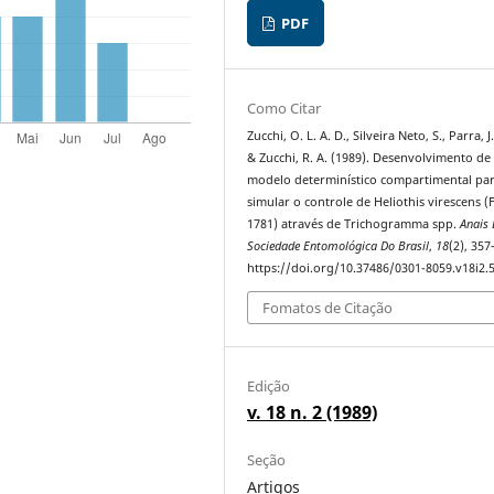
PDF
Como Citar
Zucchi, O. L. A. D., Silveira Neto, S., Parra, J.
& Zucchi, R. A. (1989). Desenvolvimento d
modelo determinístico compartimental pa
simular o controle de Heliothis virescens (F
1781) através de Trichogramma spp.
Anais
Sociedade Entomológica Do Brasil
,
18
(2), 357
https://doi.org/10.37486/0301-8059.v18i2.
Fomatos de Citação
Edição
v. 18 n. 2 (1989)
Seção
Artigos