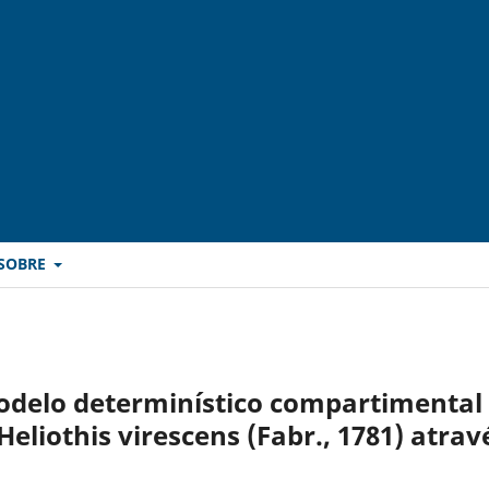
SOBRE
delo determinístico compartimental
Heliothis virescens (Fabr., 1781) atrav