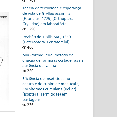
1709
Tabela de fertilidade e esperança
de vida de Gryllus assimilis
(Fabricius, 1775) (Orthoptera,
Gryllidae) em laboratório
1290
Revisão de Tibilis Stal, 1860
(Heteroptera, Pentatomini)
406
Mini-formigueiro: método de
criação de formigas cortadeiras na
ausência da rainha
260
Eficiência de inseticidas no
controle do cupim de montículo,
Cornitermes cumulans (Kollar)
(Isoptera: Termitidae) em
pastagens
236