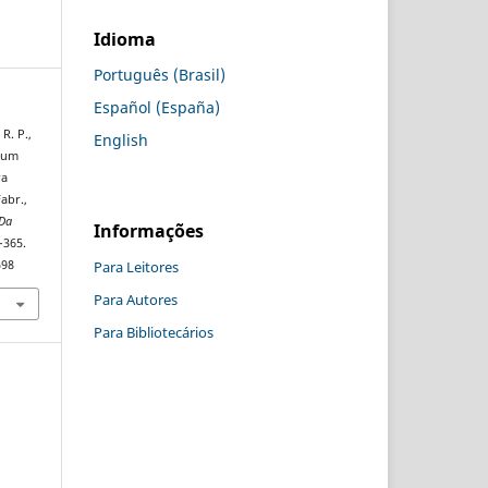
Idioma
Português (Brasil)
Español (España)
 R. P.,
English
e um
ra
abr.,
 Da
Informações
–365.
Para Leitores
598
Para Autores
Para Bibliotecários