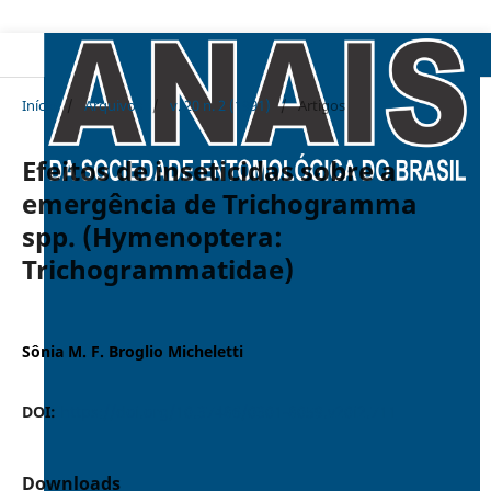
Início
/
Arquivos
/
v. 20 n. 2 (1991)
/
Artigos
Efeitos de inseticidas sobre a
emergência de Trichogramma
spp. (Hymenoptera:
Trichogrammatidae)
Sônia M. F. Broglio Micheletti
DOI:
https://doi.org/10.37486/0301-8059.v20i2.711
Downloads