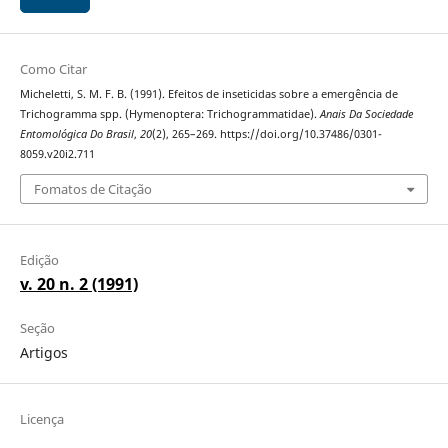
Como Citar
Micheletti, S. M. F. B. (1991). Efeitos de inseticidas sobre a emergência de
Trichogramma spp. (Hymenoptera: Trichogrammatidae).
Anais Da Sociedade
Entomológica Do Brasil
,
20
(2), 265–269. https://doi.org/10.37486/0301-
8059.v20i2.711
Fomatos de Citação
Edição
v. 20 n. 2 (1991)
Seção
Artigos
Licença